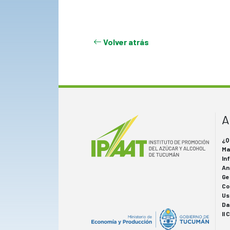
Volver atrás
A
¿Q
Ma
In
An
Ge
Co
Us
Da
II