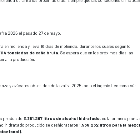
 molienda durante los próximas dias, siempre que las condiciones climática
 zafra 2026 el pasado 27 de mayo.
a en molienda y lleva 16 días de molienda, durante los cuales según lo
.114 toneladas de caña bruta
. Se espera que en los próximos días las
n a la producción.
laza y azúcares obtenidos de la zafra 2025, solo el ingenio Ledesma aún
 ha producido
3.351.267 litros de alcohol hidratado
, es la primera planta
ohol hidratado producido se deshidrataron
1.536.232 litros para la mezc
bioetanol)
.