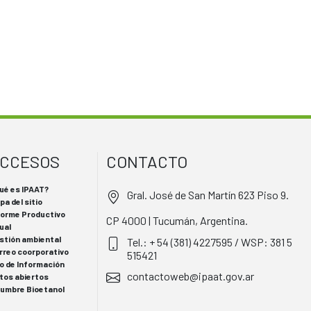
CCESOS
CONTACTO
ué es IPAAT?
Gral. José de San Martín 623 Piso 9.
pa del sitio
forme Productivo
CP 4000 | Tucumán, Argentina.
ual
stión ambiental
Tel.: + 54 (381) 4227595 / WSP: 381 5
rreo coorporativo
515421
o de Información
contactoweb@ipaat.gov.ar
tos abiertos
 Cumbre Bioetanol