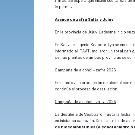
frutos. Se espera que inicien sus tareas de
lo permitan.
Avance de zafra Salta y Jujuy
En la provincia de Jujuy, Ledesma inició su
En Salta, el ingenio Seaboard ya se encuentr
informado al IPAAT, molieron un total de
72
demás plantas de ambas provincias se sume
Campaña de alcohol – zafra 2025
En cuanto a la producción de alcohol con me
continúa el proceso de destilación.
Campaña de alcohol – zafra 2026
La destilería de Seaboard, hasta la fecha,
en iniciar su campaña. De este total de alc
de biocombustibles (alcohol anhidro o 