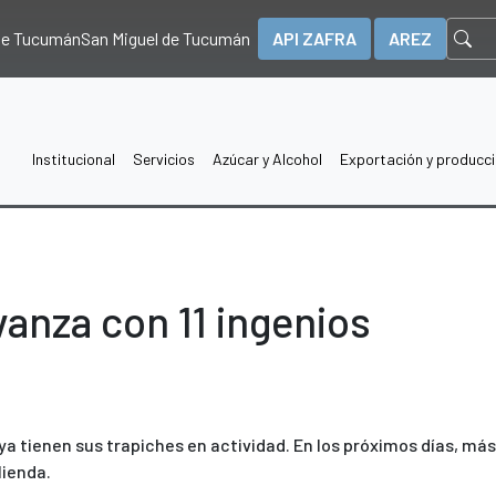
 de Tucumán
San Miguel de Tucumán
API ZAFRA
AREZ
Institucional
Servicios
Azúcar y Alcohol
Exportación y producc
vanza con 11 ingenios
1 ya tienen sus trapiches en actividad. En los próximos días, más
lienda.