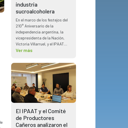
industria
sucroalcoholera
En el marco de los festejos del
210° Aniversario de la
independencia argentina, la
vicepresidenta de la Nación,
Victoria Villarruel, y el IPAAT
tuvo la oportunidad de reunirse
Ver más
planteando temas claves para
el sector sucroalcoholero.
El IPAAT y el Comité
de Productores
de
Cañeros analizaron el