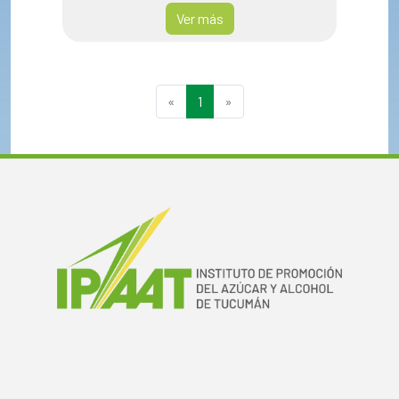
Ver más
«
1
»