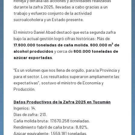
Refleja y detalla las acciones y actividades realizadas
durante la zafra 2025, llevadas a cabo gracias a un
trabajo y esfuerzo conjunto de la actividad
sucroalcoholera y un Estado presente.
El ministro Daniel Abad destacó que esta segunda zafra
bajo la actual gestión logró cifras históricas: Más de
17.600.000 toneladas de caña molida
,
600.000 m³ de
alcohol producidos
y cerca de
600.000 toneladas de
azúcar exportadas
.
“Es un volumen que nos llena de orgullo, para la Provincia y
para el sector. Los resultados superaron ampliamente las
expectativas”, sostuvo el ministro de Economía y
Producción.
Datos Productivos de la Zafra 2025 en Tucumán
Ingenios: 14.
Días de zafra: 213.
Caña molida bruta: 17.670.258 toneladas.
Rendimiento fabril de caña bruta: 8,82%.
Azúcar equivalente: 1.559.181 toneladas.