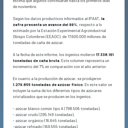
estima que algunos continuaran hasta los primeros días
de noviembre.
Según los datos productivos informados al IPAAT,
la
zafra presenta un avance del 99%
, respecto a lo
estimado por la Estación Experimental Agroindustrial
Obispo Colombres (EEAOC), de 17.600.000 millones de
toneladas de caña de azúcar.
A la fecha de este informe, los ingenios molieron
17.338.161
toneladas de caña bruta
. Este volumen representa un
incremento del 7% en comparación con el año anterior.
En cuanto a la producción de azúcar, se produjeron
1.279.855 toneladas de azúcar físico
. En este valor se
incluyen la suma de los diferentes tipos de azúcares
cristalizados que se producen en los ingenios.
- azúcar blanco común tipo A (798.506 toneladas),
- azúcar crudo (295.149 toneladas),
- azúcar orgánico (16.645 toneladas),
-azúcar refinado (169.555 toneladas).