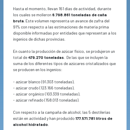
Hasta el momento, llevan 161 días de actividad, durante
los cuales se molieron
6.798.861 toneladas de caña
bruta
. Este volumen representa un avance de zafra del
91% con respecto a las estimaciones de materia prima
disponible informadas por entidades que representan a los
ingenios de dichas provincias.
En cuanto la producción de azúcar físico, se produjeron un
total de
479.270 toneladas
.
De las que se incluyen la
suma de los diferentes tipos de azúcares cristalizados que
se producen en los ingenios:
- azúcar blanco (91.303 toneladas),
- azúcar crudo (123.166 toneladas),
- azúcar orgánico (103.339 toneladas),
- azúcar refinado (158.013 toneladas).
Con respecto a la campaña de alcohol, las 5 destilerías
están en actividad y han producido
177.571.781 litros de
alcohol hidratado
.