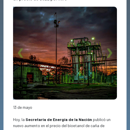
Previous
Next
13 de mayo
Hoy, la
Secretaría de Energía de la Nación
publicó un
nuevo aumento en el precio del bioetanol de caña de