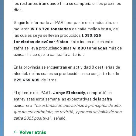
los restantes irán dando fin a su campaña en los próximos
días.
Según lo informado al IPAAT por parte de la industria, se
molieron
15.116.726 toneladas
de caña molida
bruta, de
las cuales se ya se llevan producidos
1.090.525
toneladas de azúcar físico.
Esto indica que en esta
zafra se lleva produciendo unas
41.880 toneladas
más de
azúcar físico que la campaña anterior.
En la provincia se encuentran en actividad 8 destilerías de
alcohol, de las cuales su producción en su
conjunto fue de
225.459.405
de litros.
El gerente del IPAAT,
Jorge Etchandy
, compartió en
entrevistas esta semana las expectativas de la zafra
azucarera:
“
La estimación que se hizo a principios de año,
que no era optimista, se revirtió, y por eso se habla de una
zafra 2023 positiva
”, señaló.
Volver atrás