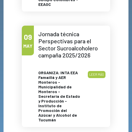
EEAOC
Jornada técnica
09
Perspectivas para el
MAY
Sector Sucroalcoholero
campaña 2025/2026
ORGANIZA: INTA EEA
LEER MÁS
Famaillá y AER
Monteros -
Municipalidad de
Monteros -
Secretaria de Estado
y Producción -
Instituto de
Promoción del
Azúcar y Alcohol de
Tucumán