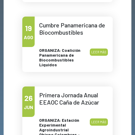
Cumbre Panamericana de
19
Biocombustibles
AGO
ORGANIZA: Coalición
LEER MÁS
Panamericana de
Biocombustibles
Líquidos
Primera Jornada Anual
26
EEAOC Caña de Azúcar
JUN
ORGANIZA: Estación
LEER MÁS
Experimental
Agroindustrial
Obispo Colombres -