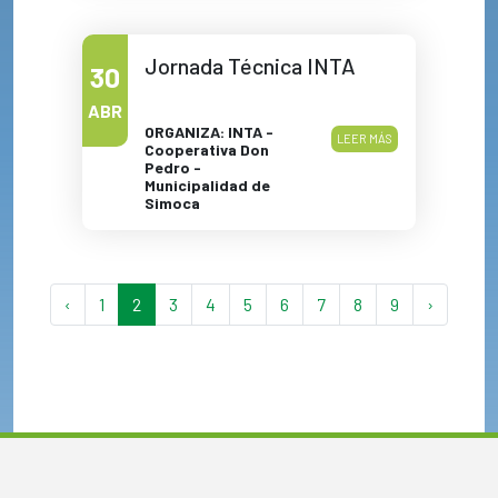
Jornada Técnica INTA
30
ABR
ORGANIZA: INTA -
LEER MÁS
Cooperativa Don
Pedro -
Municipalidad de
Simoca
‹
1
2
3
4
5
6
7
8
9
›